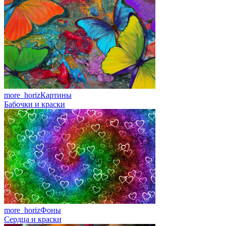
more_horiz
Картины
Бабочки и краски
more_horiz
Фоны
Сердца и краски