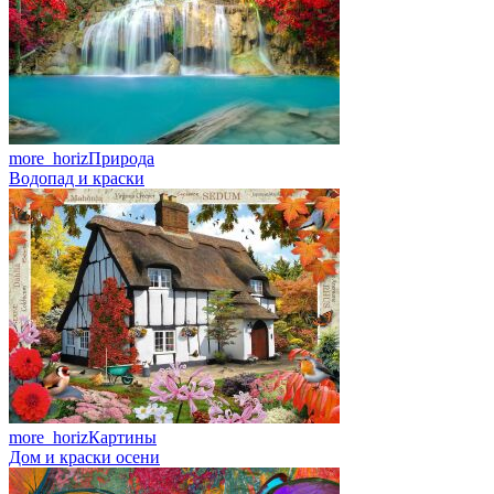
more_horiz
Природа
Водопад и краски
more_horiz
Картины
Дом и краски осени