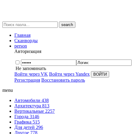
search
Главная
Сканворды
person
Авторизация
Не запоминать
Войти через VK
Войти через Yandex
Регистрация
Восстановить пароль
menu
Автомобили
438
Архитектура
813
Вертикальные
2257
Города
3146
Графика
515
Для детей
296
Другое
778