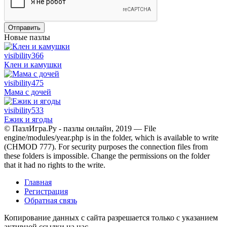
Отправить
Новые пазлы
visibility
366
Клен и камушки
visibility
475
Мама с дочей
visibility
533
Ежик и ягоды
© ПазлИгра.Ру - пазлы онлайн, 2019 — File
engine/modules/year.php is in the folder, which is available to write
(CHMOD 777). For security purposes the connection files from
these folders is impossible. Change the permissions on the folder
that it had no rights to the write.
Главная
Регистрация
Обратная связь
Копирование данных с сайта разрешается только с указанием
активной ссылки на нас.