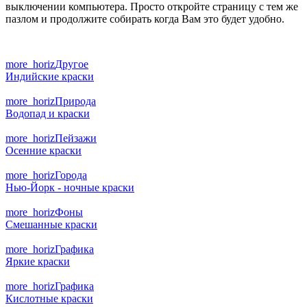
выключении компьютера. Просто откройте страницу с тем же
пазлом и продолжите собирать когда Вам это будет удобно.
more_horiz
Другое
Индийские краски
more_horiz
Природа
Водопад и краски
more_horiz
Пейзажи
Осенние краски
more_horiz
Города
Нью-Йорк - ночные краски
more_horiz
Фоны
Смешанные краски
more_horiz
Графика
Яркие краски
more_horiz
Графика
Кислотные краски