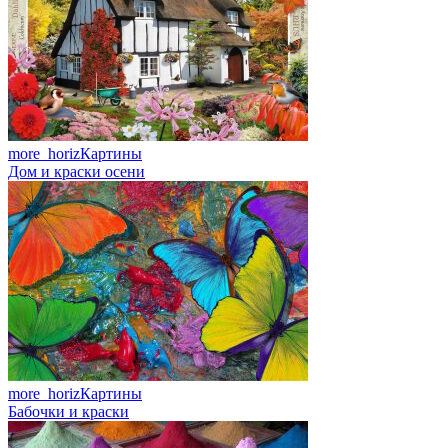
more_horiz
Картины
Дом и краски осени
more_horiz
Картины
Бабочки и краски