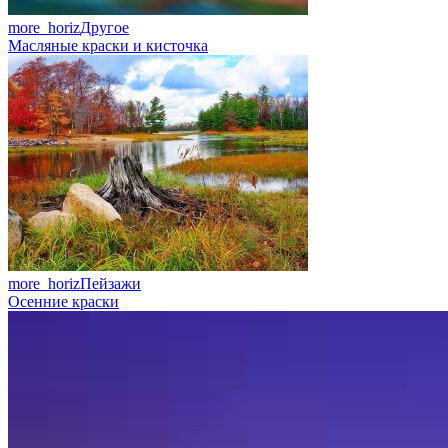
more_horiz
Другое
Масляные краски и кисточка
more_horiz
Пейзажи
Осенние краски