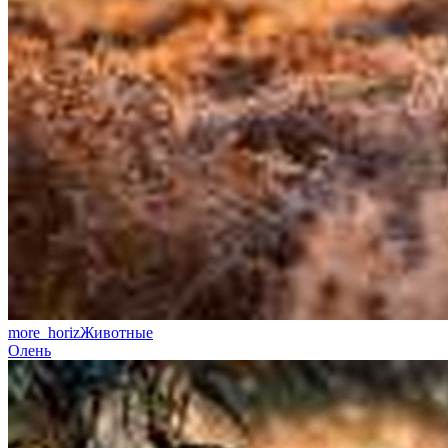
more_horiz
Животные
Олень