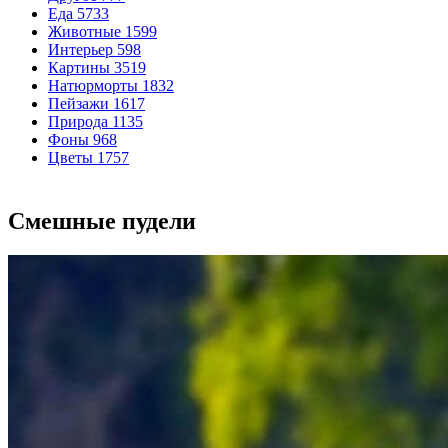
Еда
5733
Животные
1599
Интерьер
598
Картины
3519
Натюрморты
1832
Пейзажи
1617
Природа
1135
Фоны
968
Цветы
1757
Смешные пудели