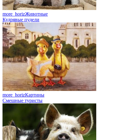
more_horiz
Животные
Кудрявые пудели
more_horiz
Картины
Смешные туристы