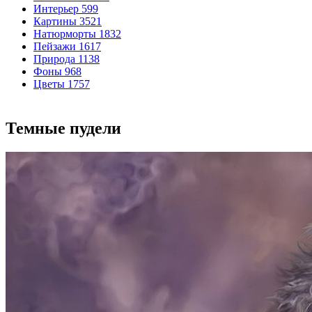
Интерьер
599
Картины
3521
Натюрморты
1832
Пейзажи
1617
Природа
1138
Фоны
968
Цветы
1757
Темные пудели