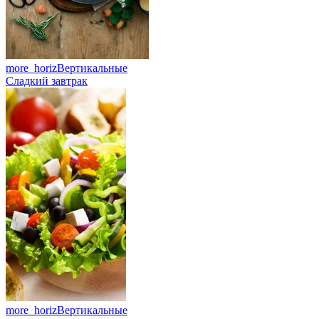
more_horiz
Вертикальные
Сладкий завтрак
more_horiz
Вертикальные