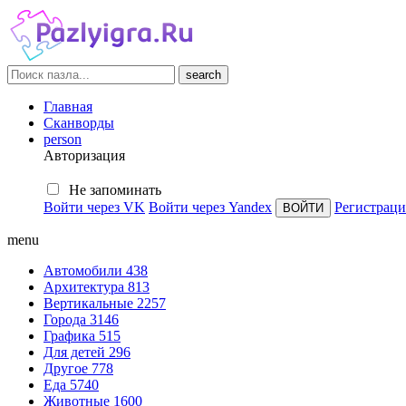
search
Главная
Сканворды
person
Авторизация
Не запоминать
Войти через VK
Войти через Yandex
Регистраци
menu
Автомобили
438
Архитектура
813
Вертикальные
2257
Города
3146
Графика
515
Для детей
296
Другое
778
Еда
5740
Животные
1600