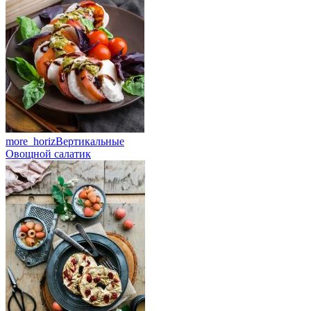
more_horiz
Вертикальные
Овощной салатик