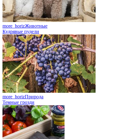
more_horiz
Животные
Кудрявые пудели
more_horiz
Природа
Темные грозди