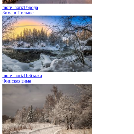
more_horiz
Города
Зима в Польше
more_horiz
Пейзажи
Финская зима