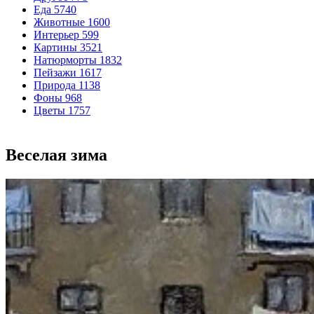
Еда
5740
Животные
1600
Интерьер
599
Картины
3521
Натюрморты
1832
Пейзажи
1617
Природа
1138
Фоны
968
Цветы
1757
Веселая зима