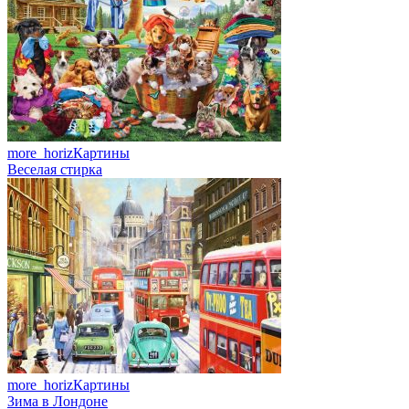
more_horiz
Картины
Веселая стирка
more_horiz
Картины
Зима в Лондоне