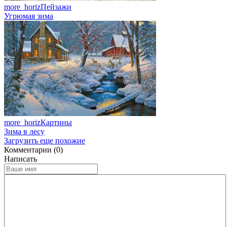
more_horiz
Пейзажи
Угрюмая зима
more_horiz
Картины
Зима в лесу
Загрузить еще похожие
Комментарии (0)
Написать