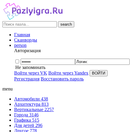
search
Главная
Сканворды
person
Авторизация
Не запоминать
Войти через VK
Войти через Yandex
Регистрация
Восстановить пароль
menu
Автомобили
438
Архитектура
813
Вертикальные
2257
Города
3146
Графика
515
Для детей
296
Другое
778