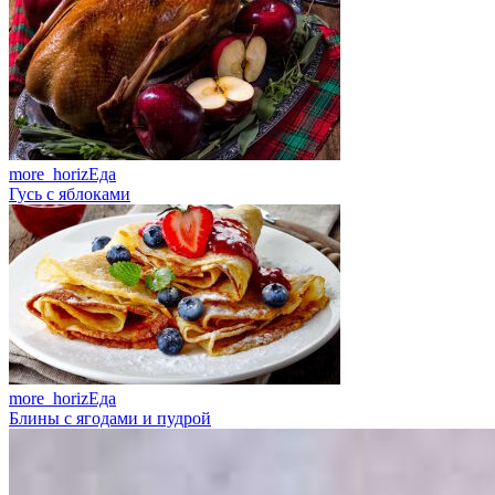
more_horiz
Еда
Гусь с яблоками
more_horiz
Еда
Блины с ягодами и пудрой