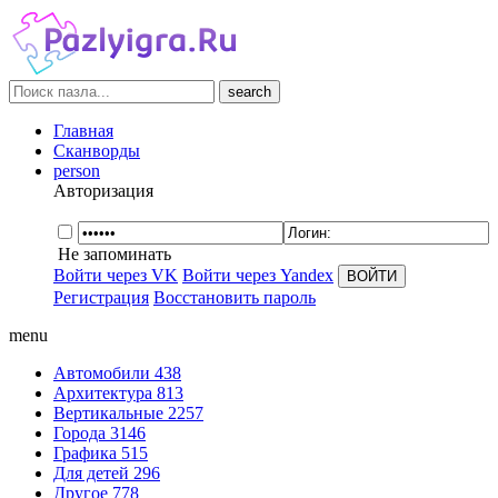
search
Главная
Сканворды
person
Авторизация
Не запоминать
Войти через VK
Войти через Yandex
Регистрация
Восстановить пароль
menu
Автомобили
438
Архитектура
813
Вертикальные
2257
Города
3146
Графика
515
Для детей
296
Другое
778