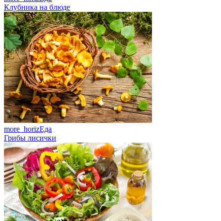
Клубника на блюде
more_horiz
Еда
Грибы лисички