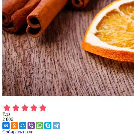
Еда
2 806
Собирать пазл