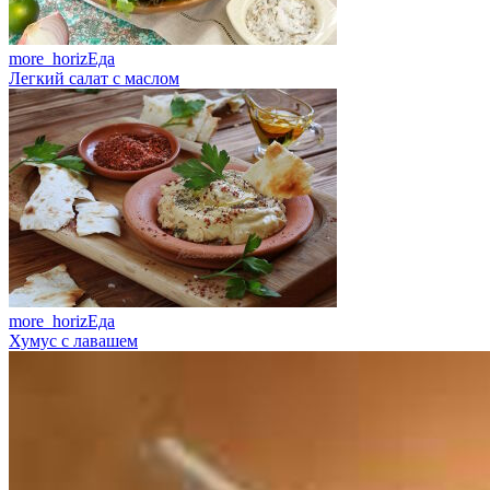
more_horiz
Еда
Легкий салат с маслом
more_horiz
Еда
Хумус с лавашем