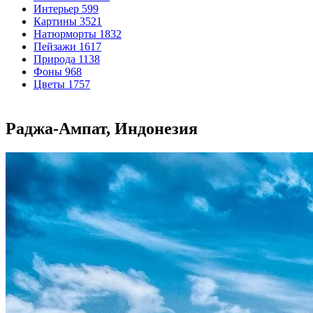
Интерьер
599
Картины
3521
Натюрморты
1832
Пейзажи
1617
Природа
1138
Фоны
968
Цветы
1757
Раджа-Ампат, Индонезия