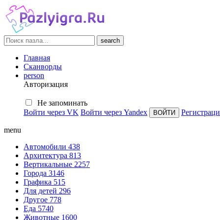
search
Главная
Сканворды
person
Авторизация
Не запоминать
Войти через VK
Войти через Yandex
Регистраци
menu
Автомобили
438
Архитектура
813
Вертикальные
2257
Города
3146
Графика
515
Для детей
296
Другое
778
Еда
5740
Животные
1600