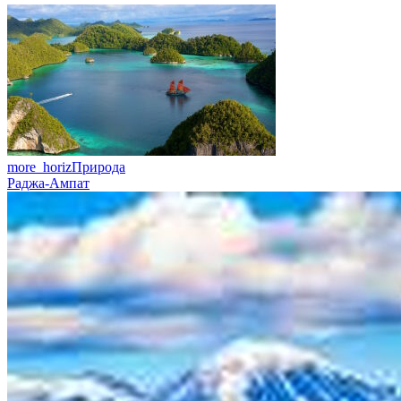
more_horiz
Природа
Раджа-Ампат