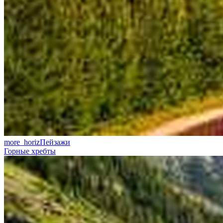
more_horiz
Пейзажи
Горные хребты