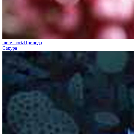
more_horiz
Природа
Сакура