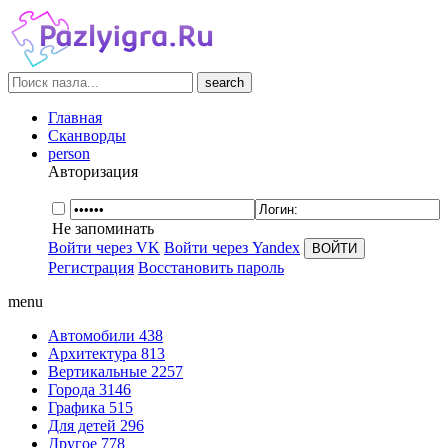
search
Главная
Сканворды
person
Авторизация
Не запоминать
Войти через VK
Войти через Yandex
Регистрация
Восстановить пароль
menu
Автомобили
438
Архитектура
813
Вертикальные
2257
Города
3146
Графика
515
Для детей
296
Другое
778