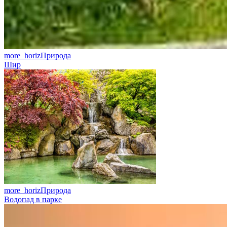
more_horiz
Природа
Шир
more_horiz
Природа
Водопад в парке