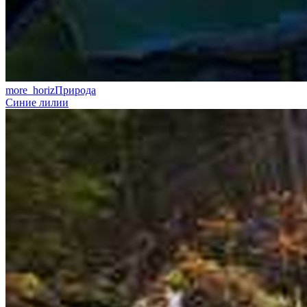
more_horiz
Природа
Синие лилии