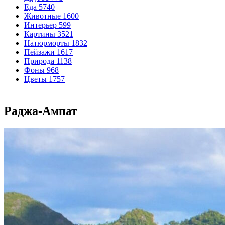
Еда
5740
Животные
1600
Интерьер
599
Картины
3521
Натюрморты
1832
Пейзажи
1617
Природа
1138
Фоны
968
Цветы
1757
Раджа-Ампат