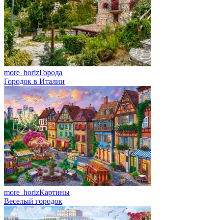
more_horiz
Города
Городок в Италии
more_horiz
Картины
Веселый городок