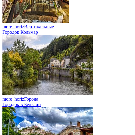
more_horiz
Вертикальные
Городок Кольмар
more_horiz
Города
Городок в Бельгии