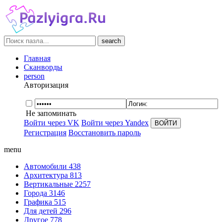
search
Главная
Сканворды
person
Авторизация
Не запоминать
Войти через VK
Войти через Yandex
Регистрация
Восстановить пароль
menu
Автомобили
438
Архитектура
813
Вертикальные
2257
Города
3146
Графика
515
Для детей
296
Другое
778