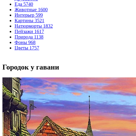
Еда
5740
Животные
1600
Интерьер
599
Картины
3521
Натюрморты
1832
Пейзажи
1617
Природа
1138
Фоны
968
Цветы
1757
Городок у гавани