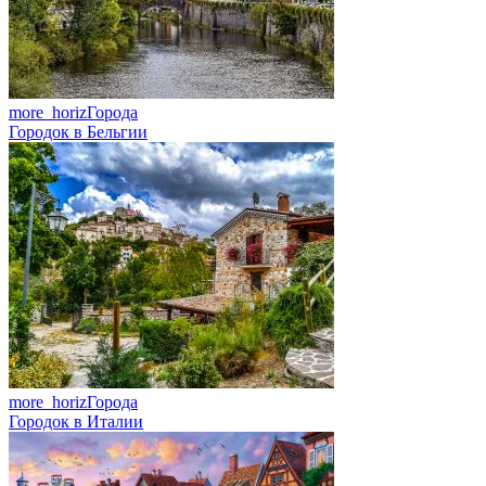
more_horiz
Города
Городок в Бельгии
more_horiz
Города
Городок в Италии