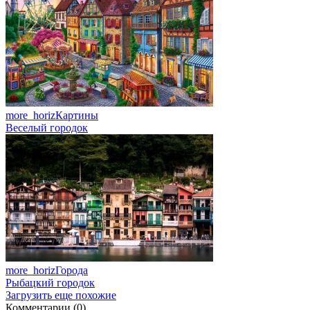
more_horiz
Картины
Веселый городок
more_horiz
Города
Рыбацкий городок
Загрузить еще похожие
Комментарии (0)