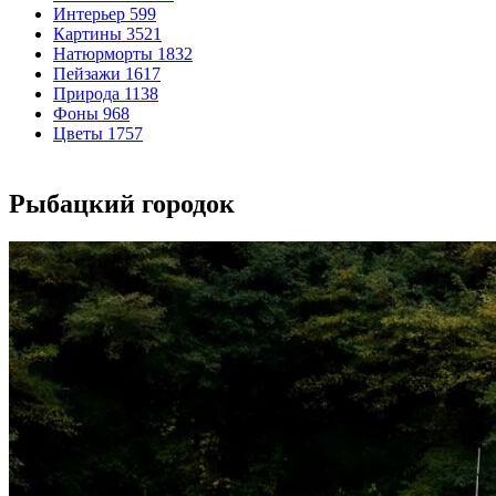
Интерьер
599
Картины
3521
Натюрморты
1832
Пейзажи
1617
Природа
1138
Фоны
968
Цветы
1757
Рыбацкий городок