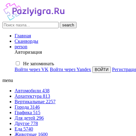
search
Главная
Сканворды
person
Авторизация
Не запоминать
Войти через VK
Войти через Yandex
Регистраци
menu
Автомобили
438
Архитектура
813
Вертикальные
2257
Города
3146
Графика
515
Для детей
296
Другое
778
Еда
5740
Животные
1600