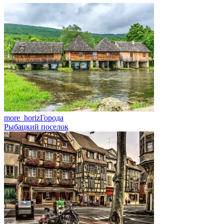
more_horiz
Города
Рыбацкий поселок