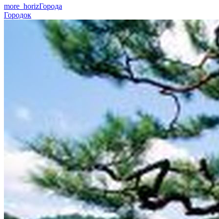
more_horiz
Города
Городок