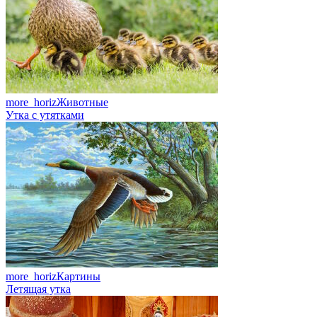
more_horiz
Животные
Утка с утятками
more_horiz
Картины
Летящая утка