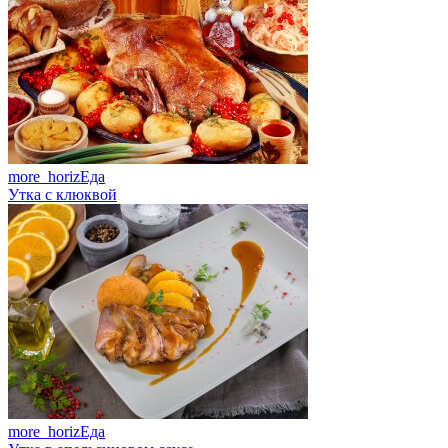
more_horiz
Еда
Утка с клюквой
more_horiz
Еда