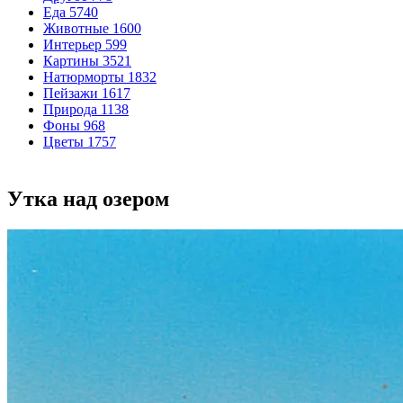
Еда
5740
Животные
1600
Интерьер
599
Картины
3521
Натюрморты
1832
Пейзажи
1617
Природа
1138
Фоны
968
Цветы
1757
Утка над озером