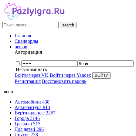
search
Главная
Сканворды
person
Авторизация
Не запоминать
Войти через VK
Войти через Yandex
Регистрация
Восстановить пароль
menu
Автомобили
438
Архитектура
813
Вертикальные
2257
Города
3146
Графика
515
Для детей
296
Другое
778