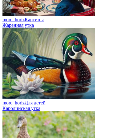
more_horiz
Картины
Жаренная утка
more_horiz
Для детей
Каролинская утка