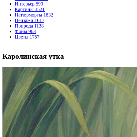
Интерьер
599
Картины
3521
Натюрморты
1832
Пейзажи
1617
Природа
1138
Фоны
968
Цветы
1757
Каролинская утка