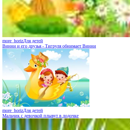
more_horiz
Для детей
Винни и его друзья - Тигруля обнимает Винни
more_horiz
Для детей
Мальчик с девочкой плывут в лодочке