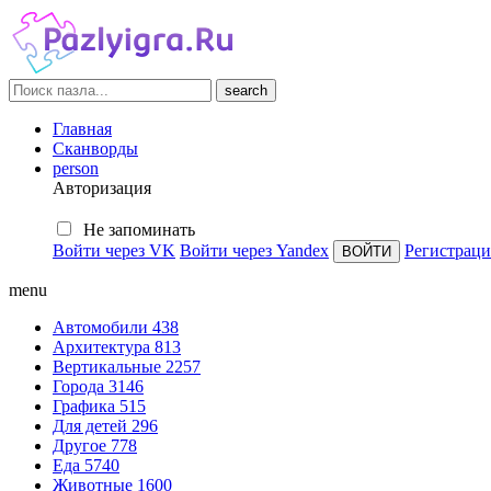
search
Главная
Сканворды
person
Авторизация
Не запоминать
Войти через VK
Войти через Yandex
Регистраци
menu
Автомобили
438
Архитектура
813
Вертикальные
2257
Города
3146
Графика
515
Для детей
296
Другое
778
Еда
5740
Животные
1600