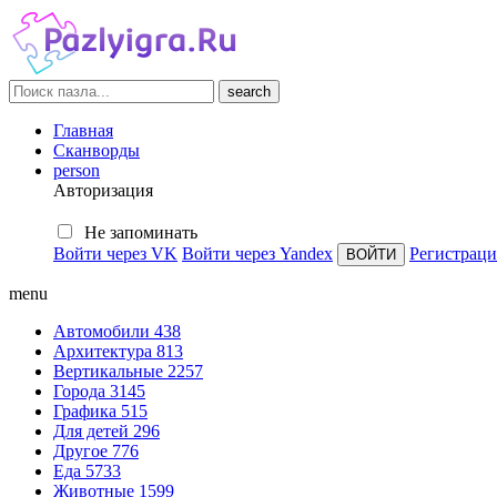
search
Главная
Сканворды
person
Авторизация
Не запоминать
Войти через VK
Войти через Yandex
Регистраци
menu
Автомобили
438
Архитектура
813
Вертикальные
2257
Города
3145
Графика
515
Для детей
296
Другое
776
Еда
5733
Животные
1599