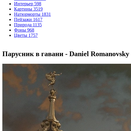
Интерьер
598
Картины
3519
Натюрморты
1831
Пейзажи
1617
Природа
1135
Фоны
968
Цветы
1757
Парусник в гавани - Daniel Romanovsky