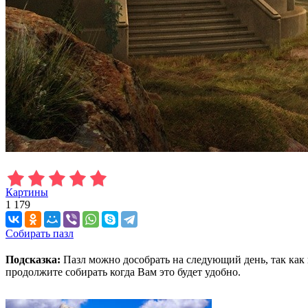
Картины
1 179
Собирать пазл
Подсказка:
Пазл можно дособрать на следующий день, так как 
продолжите собирать когда Вам это будет удобно.