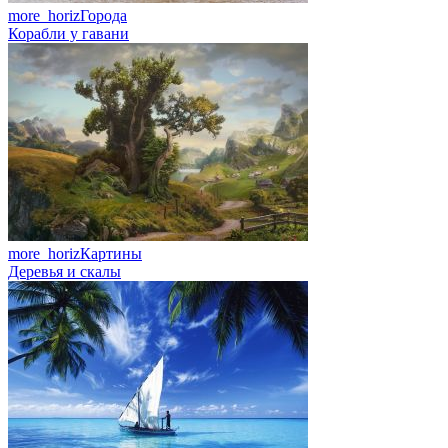
more_horiz
Города
Корабли у гавани
more_horiz
Картины
Деревья и скалы