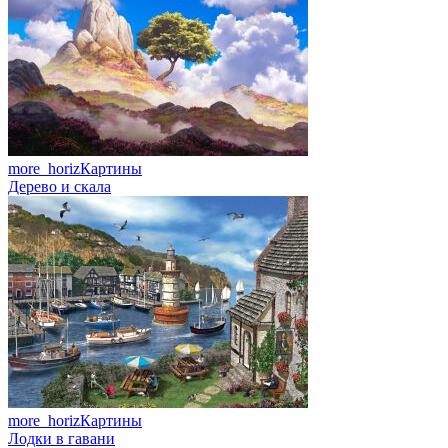
more_horiz
Картины
Дерево и скала
more_horiz
Картины
Лодки в гавани