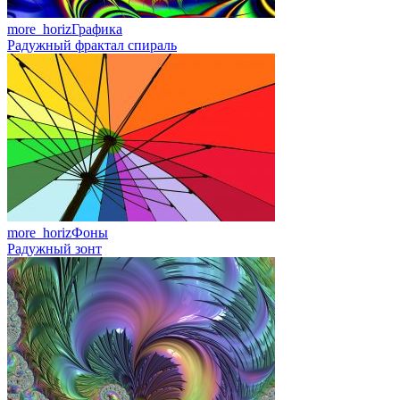
more_horiz
Графика
Радужный фрактал спираль
more_horiz
Фоны
Радужный зонт