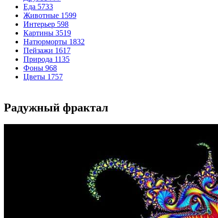
Еда
5733
Животные
1599
Интерьер
598
Картины
3519
Натюрморты
1832
Пейзажи
1617
Природа
1135
Фоны
968
Цветы
1757
Радужный фрактал