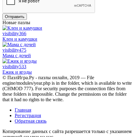
Отправить
Новые пазлы
visibility
366
Клен и камушки
visibility
475
Мама с дочей
visibility
533
Ежик и ягоды
© ПазлИгра.Ру - пазлы онлайн, 2019 — File
engine/modules/year.php is in the folder, which is available to write
(CHMOD 777). For security purposes the connection files from
these folders is impossible. Change the permissions on the folder
that it had no rights to the write.
Главная
Регистрация
Обратная связь
Копирование данных с сайта разрешается только с указанием
активной ссылки на нас.