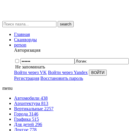
search
Главная
Сканворды
person
Авторизация
Не запоминать
Войти через VK
Войти через Yandex
Регистрация
Восстановить пароль
menu
Автомобили
438
Архитектура
813
Вертикальные
2257
Города
3146
Графика
515
Для детей
296
Другое
778