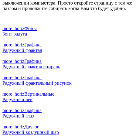
выключении компьютера. Просто откройте страницу с тем же
пазлом и продолжите собирать когда Вам это будет удобно.
more_horiz
Фоны
Зонт радуга
more_horiz
Графика
Радужный фрактал
more_horiz
Графика
Радужный фрактал спираль
more_horiz
Графика
Радужный фрактальный рисунок
more_horiz
Вертикальные
Радужный лев
more_horiz
Графика
Радужный глаз
more_horiz
Другое
Радужный воздушный шар