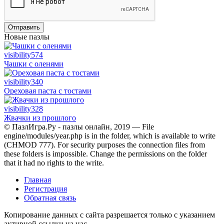
Отправить
Новые пазлы
visibility
574
Чашки с оленями
visibility
340
Ореховая паста с тостами
visibility
328
Жвачки из прошлого
© ПазлИгра.Ру - пазлы онлайн, 2019 — File
engine/modules/year.php is in the folder, which is available to write
(CHMOD 777). For security purposes the connection files from
these folders is impossible. Change the permissions on the folder
that it had no rights to the write.
Главная
Регистрация
Обратная связь
Копирование данных с сайта разрешается только с указанием
активной ссылки на нас.