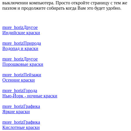
выключении компьютера. Просто откройте страницу с тем же
пазлом и продолжите собирать когда Вам это будет удобно.
more_horiz
Другое
Индийские краски
more_horiz
Природа
Водопад и краски
more_horiz
Другое
Порошковые краски
more_horiz
Пейзажи
Осенние краски
more_horiz
Города
Нью-Йорк - ночные краски
more_horiz
Графика
Яркие краски
more_horiz
Графика
Кислотные краски