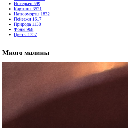
Интерьер
599
Картины
3521
Натюрморты
1832
Пейзажи
1617
Природа
1138
Фоны
968
Цветы
1757
Много малины