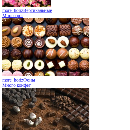
more_horiz
Вертикальные
Много роз
more_horiz
Фоны
Много конфет