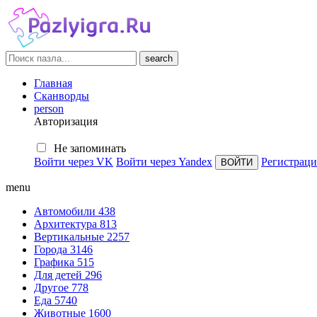
search
Главная
Сканворды
person
Авторизация
Не запоминать
Войти через VK
Войти через Yandex
Регистраци
menu
Автомобили
438
Архитектура
813
Вертикальные
2257
Города
3146
Графика
515
Для детей
296
Другое
778
Еда
5740
Животные
1600