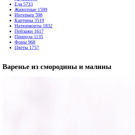
Еда
5733
Животные
1599
Интерьер
598
Картины
3519
Натюрморты
1832
Пейзажи
1617
Природа
1135
Фоны
968
Цветы
1757
Варенье из смородины и малины