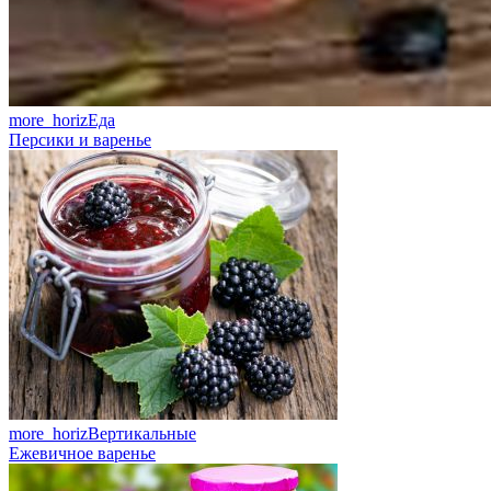
more_horiz
Еда
Персики и варенье
more_horiz
Вертикальные
Ежевичное варенье