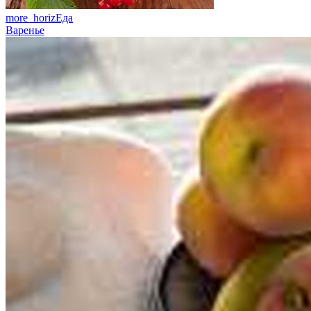
more_horiz
Еда
Варенье