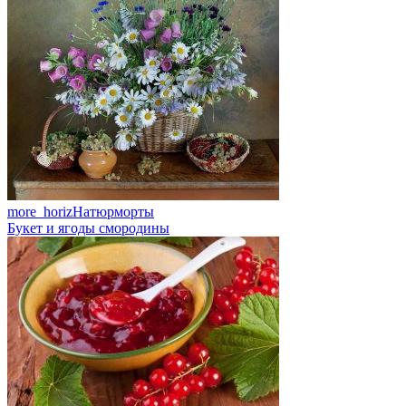
more_horiz
Натюрморты
Букет и ягоды смородины