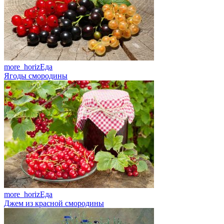
more_horiz
Еда
Ягоды смородины
more_horiz
Еда
Джем из красной смородины