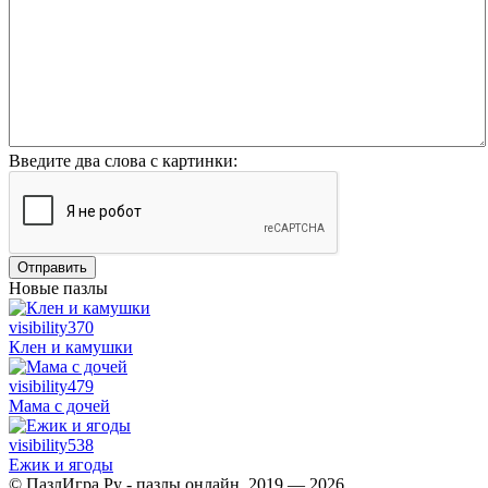
Введите два слова с картинки:
Отправить
Новые пазлы
visibility
370
Клен и камушки
visibility
479
Мама с дочей
visibility
538
Ежик и ягоды
© ПазлИгра.Ру - пазлы онлайн, 2019 — 2026