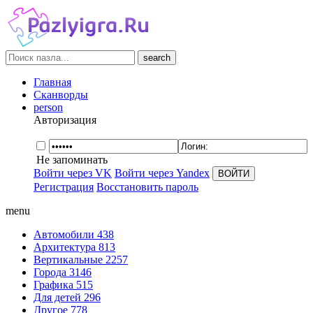
search
Главная
Сканворды
person
Авторизация
Не запоминать
Войти через VK
Войти через Yandex
Регистрация
Восстановить пароль
menu
Автомобили
438
Архитектура
813
Вертикальные
2257
Города
3146
Графика
515
Для детей
296
Другое
778