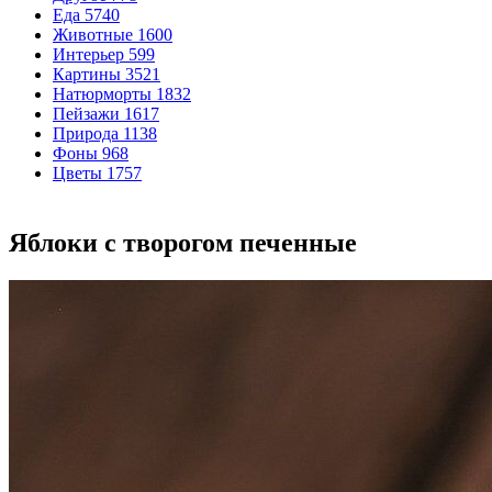
Еда
5740
Животные
1600
Интерьер
599
Картины
3521
Натюрморты
1832
Пейзажи
1617
Природа
1138
Фоны
968
Цветы
1757
Яблоки с творогом печенные