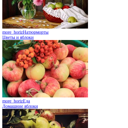
more_horiz
Натюрморты
Цветы и яблоки
more_horiz
Еда
Домашние яблоки