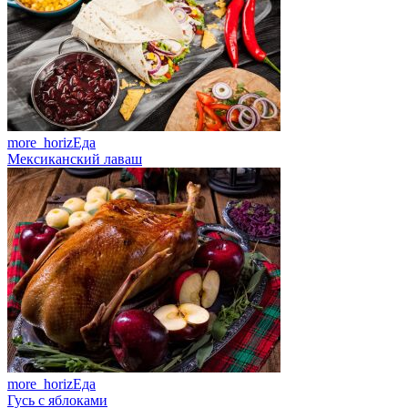
more_horiz
Еда
Мексиканский лаваш
more_horiz
Еда
Гусь с яблоками