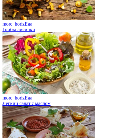
more_horiz
Еда
Грибы лисички
more_horiz
Еда
Легкий салат с маслом