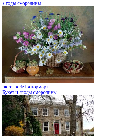
Ягоды смородины
more_horiz
Натюрморты
Букет и ягоды смородины