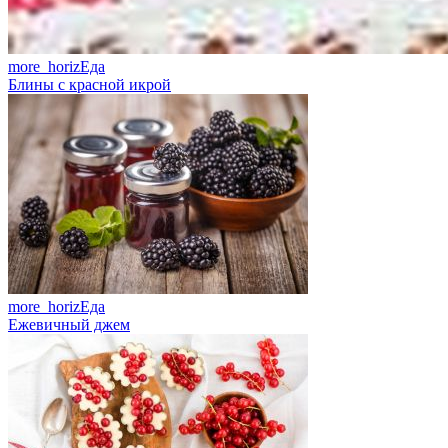
more_horiz
Еда
Блины с красной икрой
more_horiz
Еда
Ежевичный джем