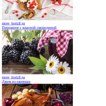
more_horiz
Еда
Пирожное с красной смородиной
more_horiz
Еда
Джем из ежевики