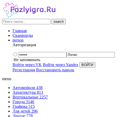
search
Главная
Сканворды
person
Авторизация
Не запоминать
Войти через VK
Войти через Yandex
Регистрация
Восстановить пароль
menu
Автомобили
438
Архитектура
813
Вертикальные
2257
Города
3146
Графика
515
Для детей
296
Другое
778