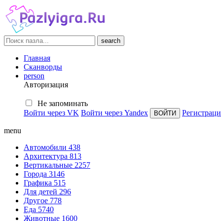
search
Главная
Сканворды
person
Авторизация
Не запоминать
Войти через VK
Войти через Yandex
Регистраци
menu
Автомобили
438
Архитектура
813
Вертикальные
2257
Города
3146
Графика
515
Для детей
296
Другое
778
Еда
5740
Животные
1600