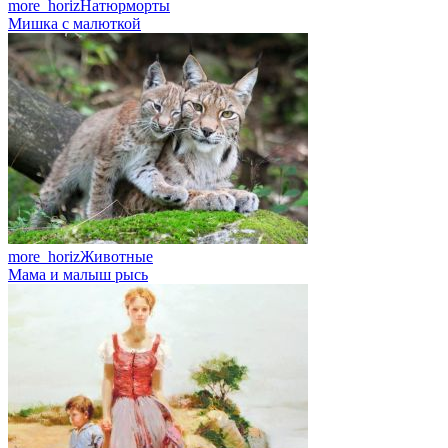
more_horiz
Натюрморты
Мишка с малюткой
more_horiz
Животные
Мама и малыш рысь