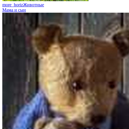
more_horiz
Животные
Мама и сын