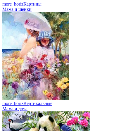
more_horiz
Картины
Мама и щенки
more_horiz
Вертикальные
Мама и доча