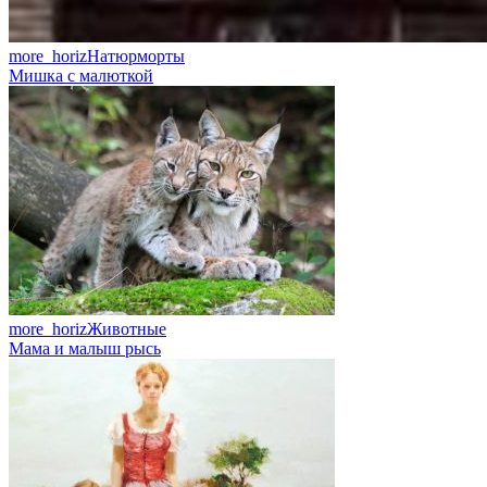
more_horiz
Натюрморты
Мишка с малюткой
more_horiz
Животные
Мама и малыш рысь