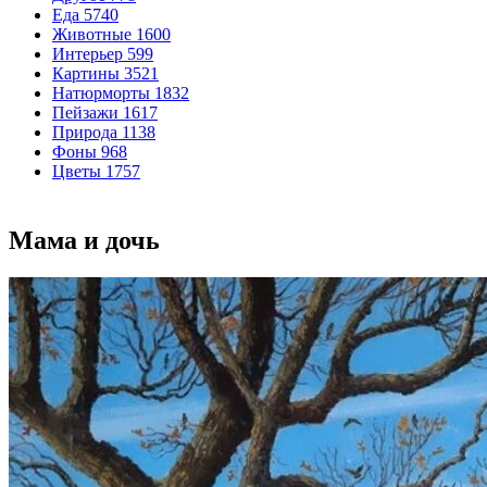
Еда
5740
Животные
1600
Интерьер
599
Картины
3521
Натюрморты
1832
Пейзажи
1617
Природа
1138
Фоны
968
Цветы
1757
Мама и дочь