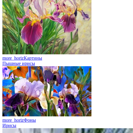
more_horiz
Картины
Пышные ирисы
more_horiz
Фоны
Ирисы