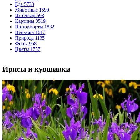
Еда
5733
Животные
1599
Интерьер
598
Картины
3519
Натюрморты
1832
Пейзажи
1617
Природа
1135
Фоны
968
Цветы
1757
Ирисы и кувшинки