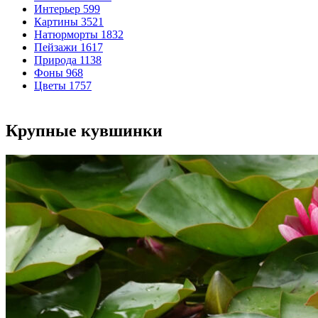
Интерьер
599
Картины
3521
Натюрморты
1832
Пейзажи
1617
Природа
1138
Фоны
968
Цветы
1757
Крупные кувшинки