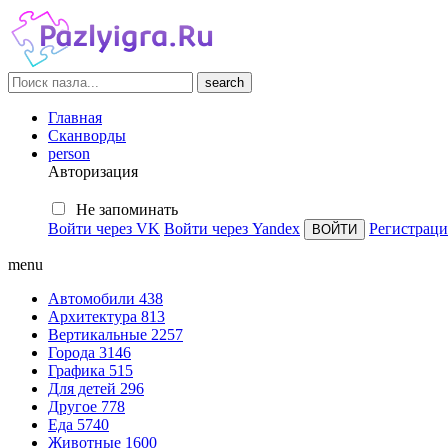
search
Главная
Сканворды
person
Авторизация
Не запоминать
Войти через VK
Войти через Yandex
Регистраци
menu
Автомобили
438
Архитектура
813
Вертикальные
2257
Города
3146
Графика
515
Для детей
296
Другое
778
Еда
5740
Животные
1600