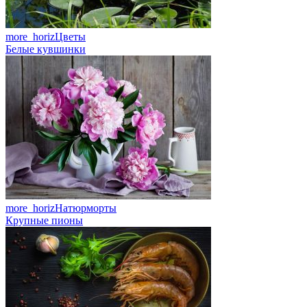
more_horiz
Цветы
Белые кувшинки
more_horiz
Натюрморты
Крупные пионы