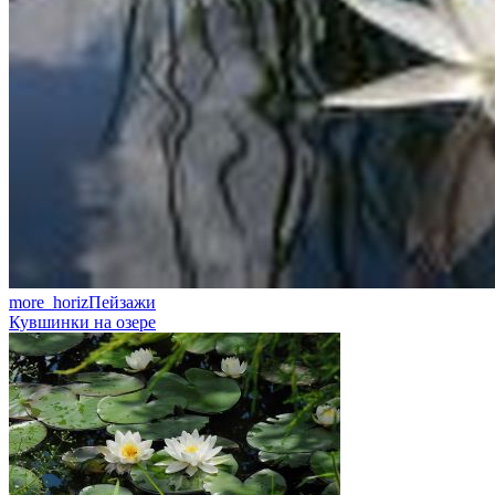
more_horiz
Пейзажи
Кувшинки на озере