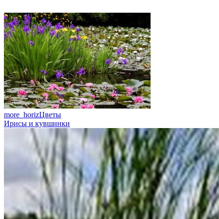
more_horiz
Цветы
Ирисы и кувшинки