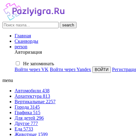
search
Главная
Сканворды
person
Авторизация
Не запоминать
Войти через VK
Войти через Yandex
Регистраци
menu
Автомобили
438
Архитектура
813
Вертикальные
2257
Города
3145
Графика
515
Для детей
296
Другое
777
Еда
5733
Животные
1599