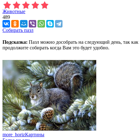
Животные
489
Собирать пазл
Подсказка:
Пазл можно дособрать на следующий день, так как 
продолжите собирать когда Вам это будет удобно.
more_horiz
Картины