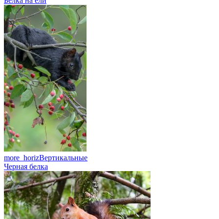
Белка на ели
more_horiz
Вертикальные
Черная белка