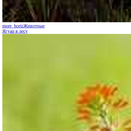
more_horiz
Животные
Ягуар в лесу