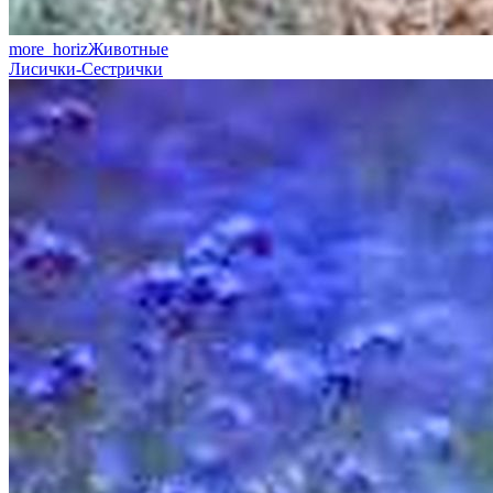
more_horiz
Животные
Лисички-Сестрички