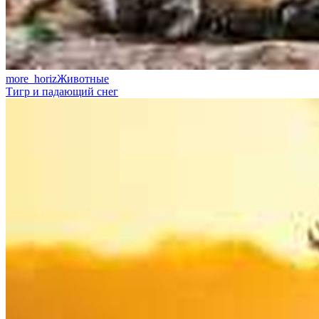
more_horiz
Животные
Тигр и падающий снег