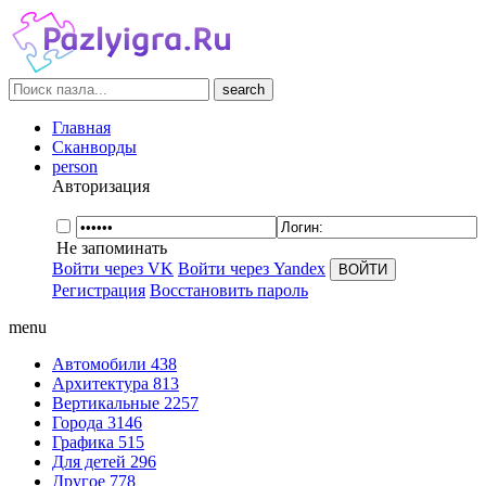
search
Главная
Сканворды
person
Авторизация
Не запоминать
Войти через VK
Войти через Yandex
Регистрация
Восстановить пароль
menu
Автомобили
438
Архитектура
813
Вертикальные
2257
Города
3146
Графика
515
Для детей
296
Другое
778