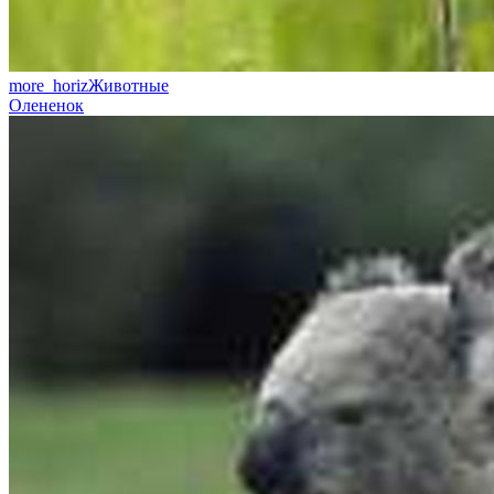
more_horiz
Животные
Олененок