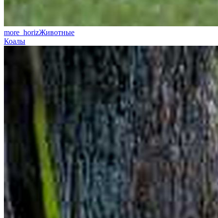
more_horiz
Животные
Коалы