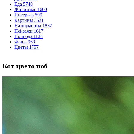
Еда
5740
Животные
1600
Интерьер
599
Картины
3521
Натюрморты
1832
Пейзажи
1617
Природа
1138
Фоны
968
Цветы
1757
Кот цветолюб