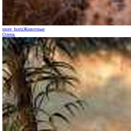
more_horiz
Животные
Олень