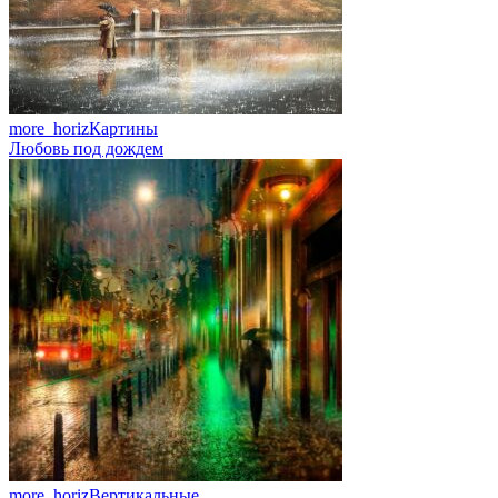
more_horiz
Картины
Любовь под дождем
more_horiz
Вертикальные