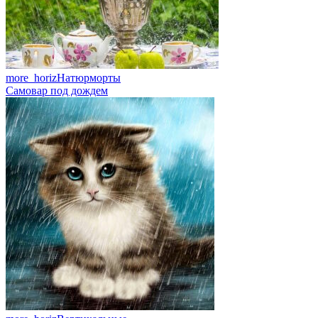
more_horiz
Натюрморты
Самовар под дождем