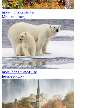
more_horiz
Картины
Мишки и мед
more_horiz
Животные
Белые мишки