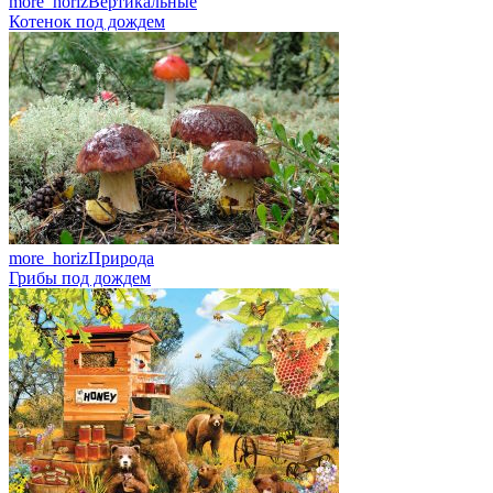
more_horiz
Вертикальные
Котенок под дождем
more_horiz
Природа
Грибы под дождем