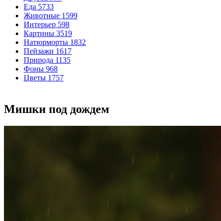
Еда
5733
Животные
1599
Интерьер
598
Картины
3519
Натюрморты
1832
Пейзажи
1617
Природа
1135
Фоны
968
Цветы
1757
Мишки под дождем