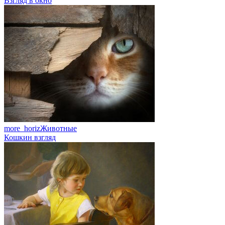
Взгляд в окно
more_horiz
Животные
Кошкин взгляд