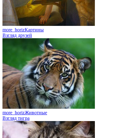
more_horiz
Картины
Взгляд друзей
more_horiz
Животные
Взгляд тигра