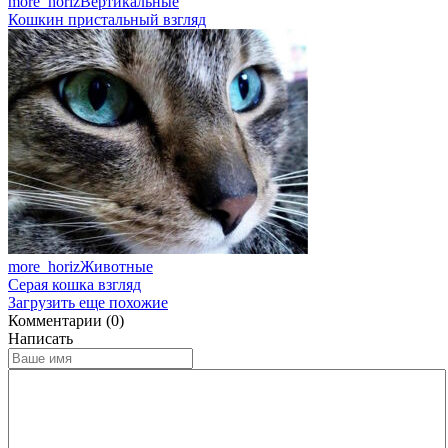
more_horiz
Вертикальные
Кошкин пристальный взгляд
more_horiz
Животные
Серая кошка взгляд
Загрузить еще похожие
Комментарии (0)
Написать