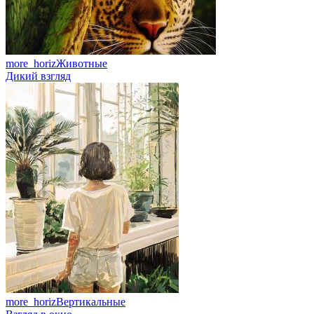
more_horiz
Животные
Дикий взгляд
more_horiz
Вертикальные