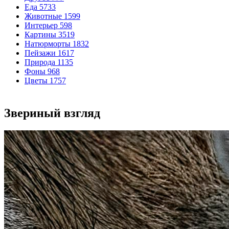
Еда
5733
Животные
1599
Интерьер
598
Картины
3519
Натюрморты
1832
Пейзажи
1617
Природа
1135
Фоны
968
Цветы
1757
Звериный взгляд