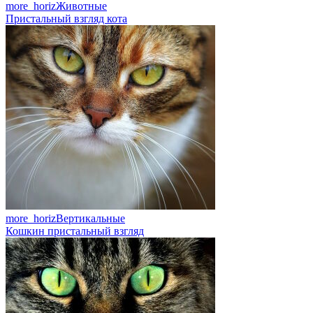
more_horiz
Животные
Пристальный взгляд кота
more_horiz
Вертикальные
Кошкин пристальный взгляд