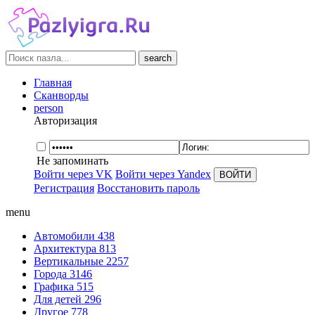
search
Главная
Сканворды
person
Авторизация
Не запоминать
Войти через VK
Войти через Yandex
Регистрация
Восстановить пароль
menu
Автомобили
438
Архитектура
813
Вертикальные
2257
Города
3146
Графика
515
Для детей
296
Другое
778