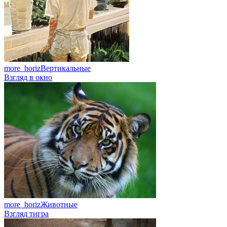
more_horiz
Вертикальные
Взгляд в окно
more_horiz
Животные
Взгляд тигра