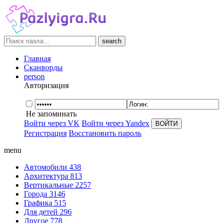
search
Главная
Сканворды
person
Авторизация
Не запоминать
Войти через VK
Войти через Yandex
Регистрация
Восстановить пароль
menu
Автомобили
438
Архитектура
813
Вертикальные
2257
Города
3146
Графика
515
Для детей
296
Другое
778