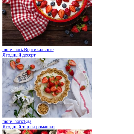
more_horiz
Вертикальные
Ягодный десерт
more_horiz
Еда
Ягодный тарт и ромашки