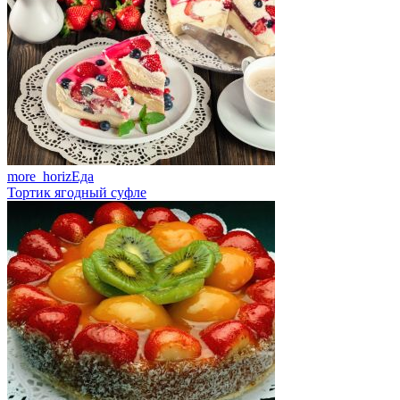
more_horiz
Еда
Тортик ягодный суфле