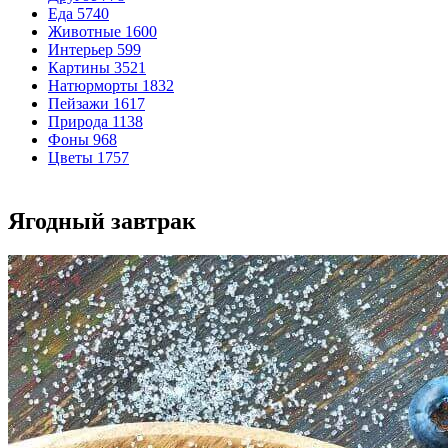
Еда
5740
Животные
1600
Интерьер
599
Картины
3521
Натюрморты
1832
Пейзажи
1617
Природа
1138
Фоны
968
Цветы
1757
Ягодный завтрак