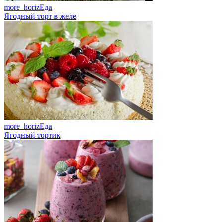
more_horiz
Еда
Ягодный торт в желе
more_horiz
Еда
Ягодный тортик