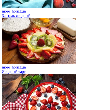
more_horiz
Еда
Завтрак ягодный
more_horiz
Еда
Ягодный тарт