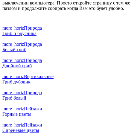
выключении компьютера. Просто откройте страницу с тем же
пазлом и продолжите собирать когда Вам это будет удобно.
more_horiz
Природа
Гриб и брусника
more_horiz
Природа
Белый гриб
more_horiz
Природа
Двойной гриб
more_horiz
Вертикальные
Гриб дубовик
more_horiz
Природа
Гриб белый
more_horiz
Пейзажи
Горные цветы
more_horiz
Пейзажи
Сиреневые цветы