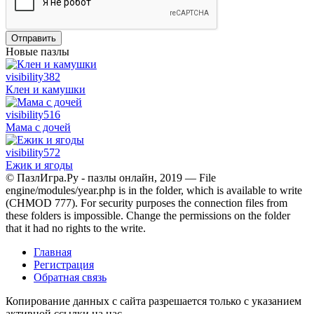
Отправить
Новые пазлы
visibility
382
Клен и камушки
visibility
516
Мама с дочей
visibility
572
Ежик и ягоды
© ПазлИгра.Ру - пазлы онлайн, 2019 — File
engine/modules/year.php is in the folder, which is available to write
(CHMOD 777). For security purposes the connection files from
these folders is impossible. Change the permissions on the folder
that it had no rights to the write.
Главная
Регистрация
Обратная связь
Копирование данных с сайта разрешается только с указанием
активной ссылки на нас.