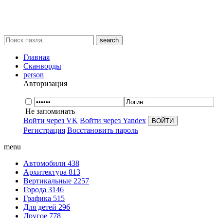
search
Главная
Сканворды
person
Авторизация
Не запоминать
Войти через VK
Войти через Yandex
Регистрация
Восстановить пароль
menu
Автомобили
438
Архитектура
813
Вертикальные
2257
Города
3146
Графика
515
Для детей
296
Другое
778