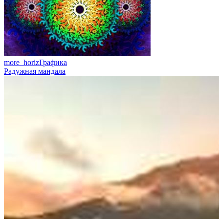
more_horiz
Графика
Радужная мандала