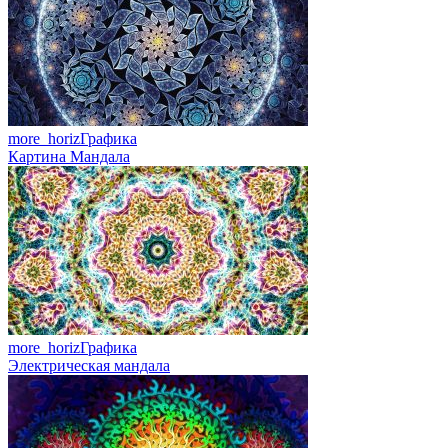
more_horiz
Графика
Картина Мандала
more_horiz
Графика
Электрическая мандала