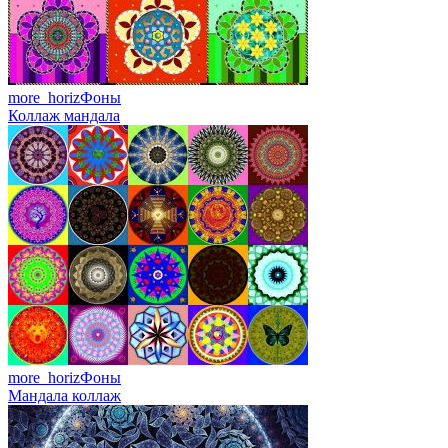
more_horiz
Фоны
Коллаж мандала
more_horiz
Фоны
Мандала коллаж