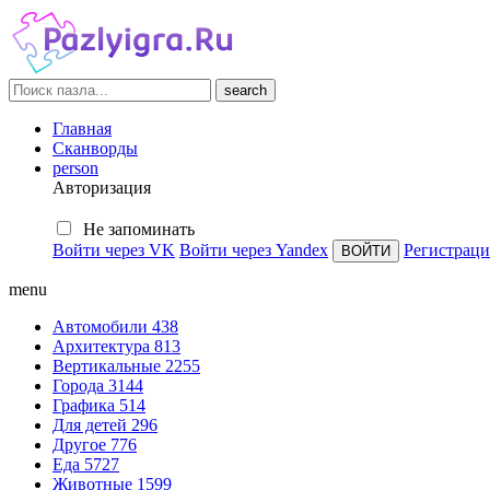
search
Главная
Сканворды
person
Авторизация
Не запоминать
Войти через VK
Войти через Yandex
Регистраци
menu
Автомобили
438
Архитектура
813
Вертикальные
2255
Города
3144
Графика
514
Для детей
296
Другое
776
Еда
5727
Животные
1599