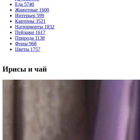
Еда
5740
Животные
1600
Интерьер
599
Картины
3521
Натюрморты
1832
Пейзажи
1617
Природа
1138
Фоны
968
Цветы
1757
Ирисы и чай