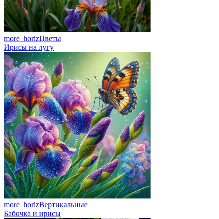
more_horiz
Цветы
Ирисы на лугу
more_horiz
Вертикальные
Бабочка и ирисы