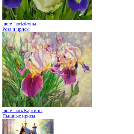
more_horiz
Фоны
Роза и ирисы
more_horiz
Картины
Пышные ирисы