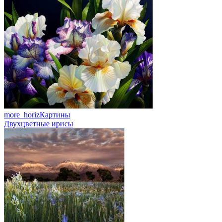
more_horiz
Картины
Двухцветные ирисы