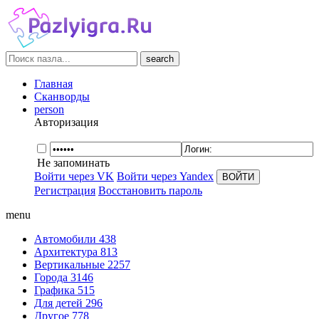
search
Главная
Сканворды
person
Авторизация
Не запоминать
Войти через VK
Войти через Yandex
Регистрация
Восстановить пароль
menu
Автомобили
438
Архитектура
813
Вертикальные
2257
Города
3146
Графика
515
Для детей
296
Другое
778