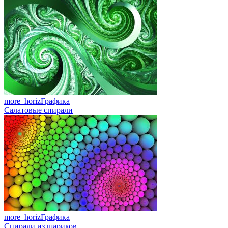
more_horiz
Графика
Салатовые спирали
more_horiz
Графика
Спирали из шариков