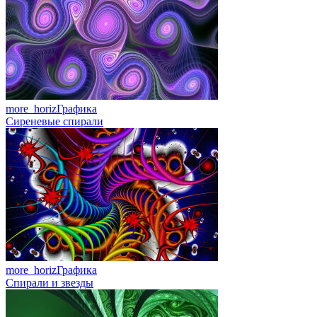
more_horiz
Графика
Сиреневые спирали
more_horiz
Графика
Спирали и звезды