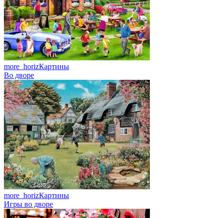
more_horiz
Картины
Во дворе
more_horiz
Картины
Игры во дворе