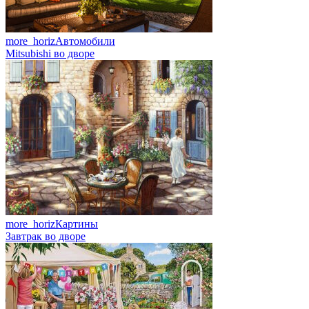
more_horiz
Автомобили
Mitsubishi во дворе
more_horiz
Картины
Завтрак во дворе