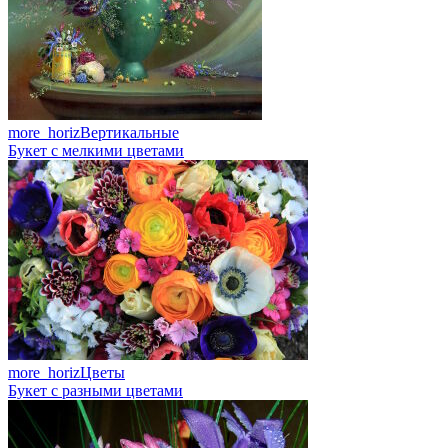
more_horiz
Вертикальные
Букет с мелкими цветами
more_horiz
Цветы
Букет с разными цветами