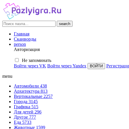
search
Главная
Сканворды
person
Авторизация
Не запоминать
Войти через VK
Войти через Yandex
Регистраци
menu
Автомобили
438
Архитектура
813
Вертикальные
2257
Города
3145
Графика
515
Для детей
296
Другое
777
Еда
5733
Животные
1599