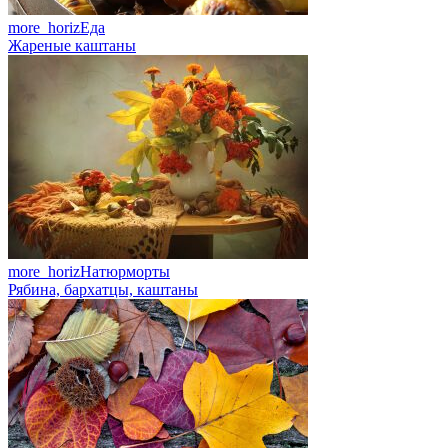
more_horiz
Еда
Жареные каштаны
more_horiz
Натюрморты
Рябина, бархатцы, каштаны