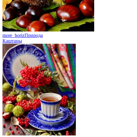
more_horiz
Природа
Каштаны