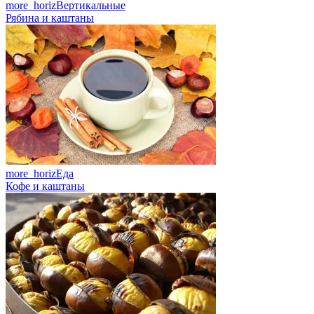
more_horiz
Вертикальные
Рябина и каштаны
more_horiz
Еда
Кофе и каштаны