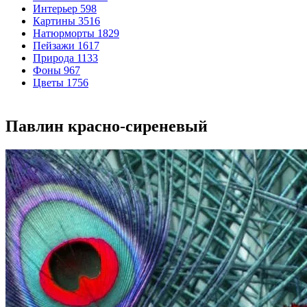
Интерьер
598
Картины
3516
Натюрморты
1829
Пейзажи
1617
Природа
1133
Фоны
967
Цветы
1756
Павлин красно-сиреневый