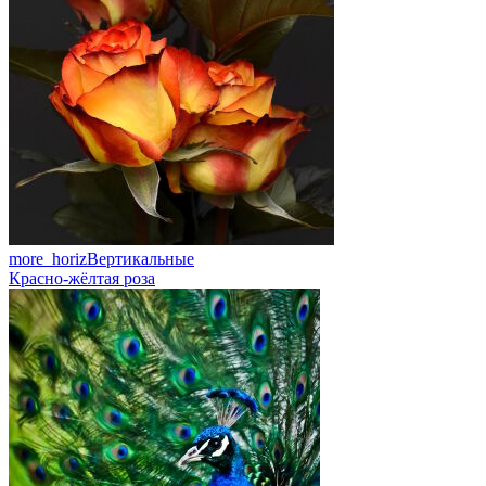
more_horiz
Вертикальные
Красно-жёлтая роза