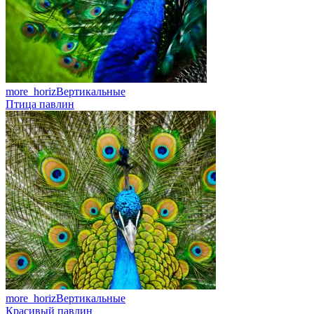
more_horiz
Вертикальные
Птица павлин
more_horiz
Вертикальные
Красивый павлин