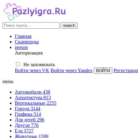
search
Главная
Сканворды
person
Авторизация
Не запоминать
Войти через VK
Войти через Yandex
Регистраци
menu
Автомобили
438
Архитектура
813
Вертикальные
2255
Города
3144
Графика
514
Для детей
296
Другое
776
Еда
5727
Животные
1599