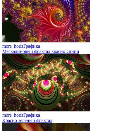
more_horiz
Графика
Мескалиновый фрактал красно-синий
more_horiz
Графика
Красно-зеленый фрактал