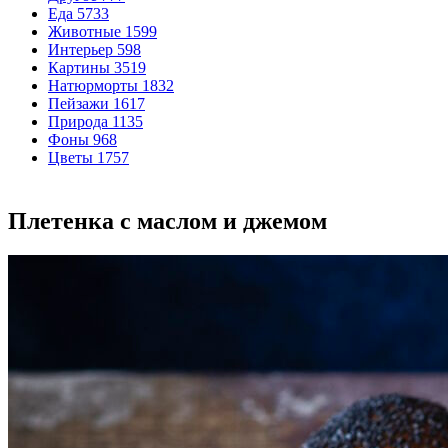
Еда
5733
Животные
1599
Интерьер
598
Картины
3519
Натюрморты
1832
Пейзажи
1617
Природа
1135
Фоны
968
Цветы
1757
Плетенка с маслом и джемом