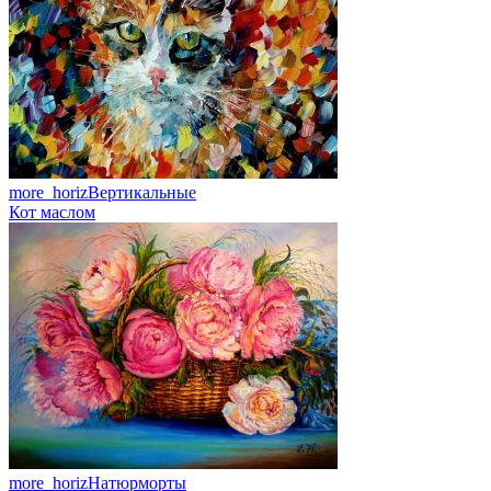
more_horiz
Вертикальные
Кот маслом
more_horiz
Натюрморты