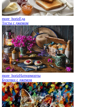
more_horiz
Еда
Тосты с джемом
more_horiz
Натюрморты
Булочки с джемом