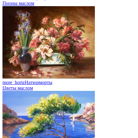
Пионы маслом
more_horiz
Натюрморты
Цветы маслом