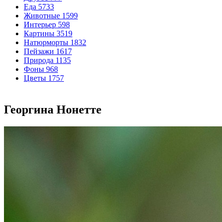
Еда
5733
Животные
1599
Интерьер
598
Картины
3519
Натюрморты
1832
Пейзажи
1617
Природа
1135
Фоны
968
Цветы
1757
Георгина Нонетте