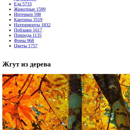
Еда
5733
Животные
1599
Интерьер
598
Картины
3519
Натюрморты
1832
Пейзажи
1617
Природа
1135
Фоны
968
Цветы
1757
Жгут из дерева