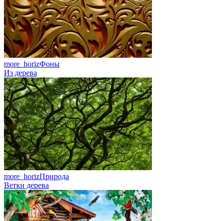
more_horiz
Фоны
Из дерева
more_horiz
Природа
Ветки дерева