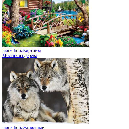
more_horiz
Картины
Мостик из дерева
more_horiz
Животные