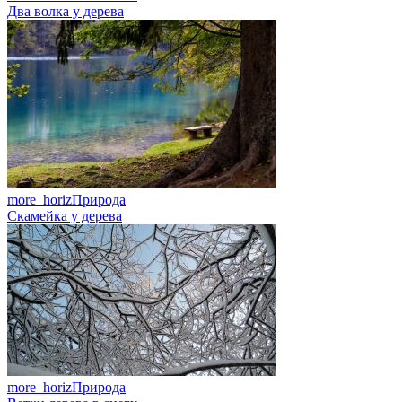
Два волка у дерева
more_horiz
Природа
Скамейка у дерева
more_horiz
Природа