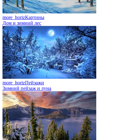
more_horiz
Картины
Дом и зимний лес
more_horiz
Пейзажи
Зимний пейзаж и луна