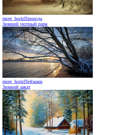
more_horiz
Природа
Зимний уютный парк
more_horiz
Пейзажи
Зимний закат