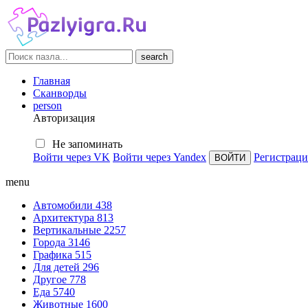
search
Главная
Сканворды
person
Авторизация
Не запоминать
Войти через VK
Войти через Yandex
Регистраци
menu
Автомобили
438
Архитектура
813
Вертикальные
2257
Города
3146
Графика
515
Для детей
296
Другое
778
Еда
5740
Животные
1600