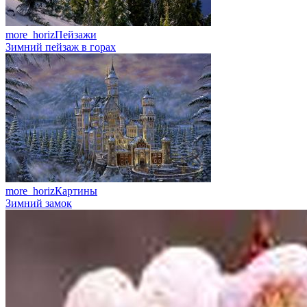
more_horiz
Пейзажи
Зимний пейзаж в горах
more_horiz
Картины
Зимний замок