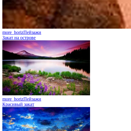
more_horiz
Пейзажи
Закат на острове
more_horiz
Пейзажи
Красивый закат