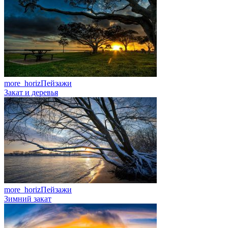
more_horiz
Пейзажи
Закат и деревья
more_horiz
Пейзажи
Зимний закат