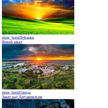
more_horiz
Пейзажи
Яркий закат
more_horiz
Города
Закат над Даугавпилсом