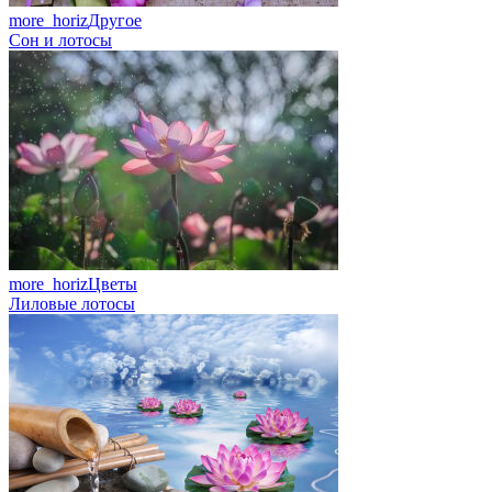
more_horiz
Другое
Сон и лотосы
more_horiz
Цветы
Лиловые лотосы