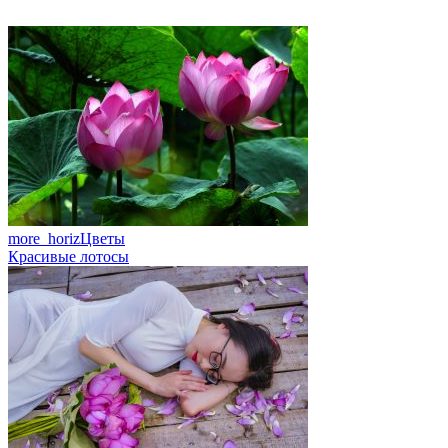
more_horiz
Цветы
Красивые лотосы