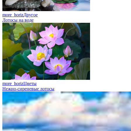
more_horiz
Другое
Лотосы на воде
more_horiz
Цветы
Нежно-сиреневые лотосы