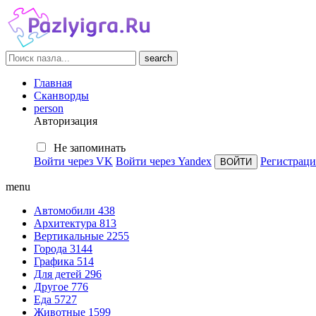
search
Главная
Сканворды
person
Авторизация
Не запоминать
Войти через VK
Войти через Yandex
Регистраци
menu
Автомобили
438
Архитектура
813
Вертикальные
2255
Города
3144
Графика
514
Для детей
296
Другое
776
Еда
5727
Животные
1599