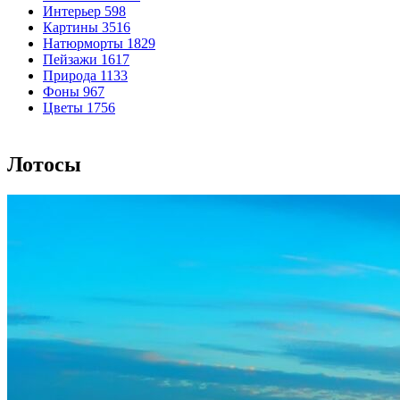
Интерьер
598
Картины
3516
Натюрморты
1829
Пейзажи
1617
Природа
1133
Фоны
967
Цветы
1756
Лотосы