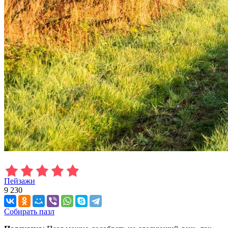
Пейзажи
9 230
Собирать пазл