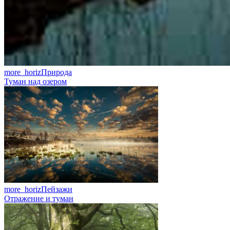
more_horiz
Природа
Туман над озером
more_horiz
Пейзажи
Отражение и туман