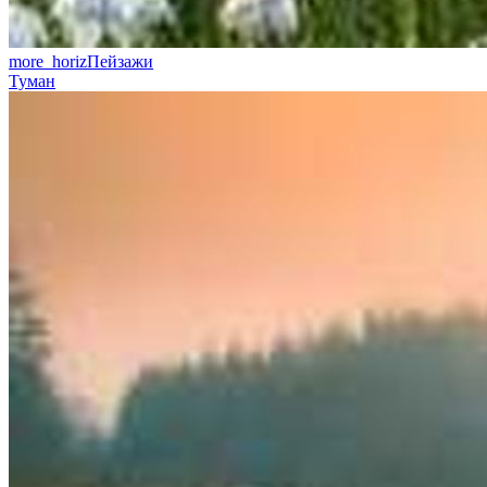
more_horiz
Пейзажи
Туман