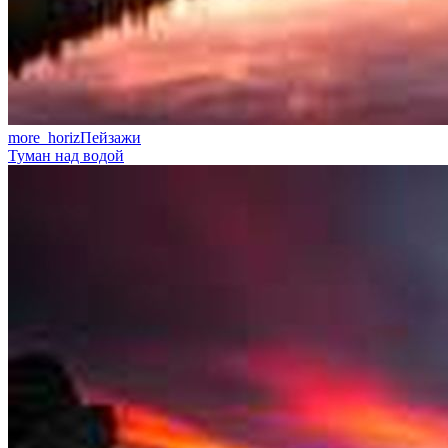
more_horiz
Пейзажи
Туман над водой