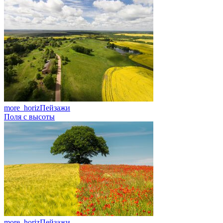
more_horiz
Пейзажи
Поля с высоты
more_horiz
Пейзажи