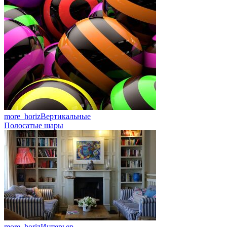
more_horiz
Вертикальные
Полосатые шары
more_horiz
Интерьер