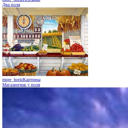
Два поля
more_horiz
Картины
Магазинчик у поля