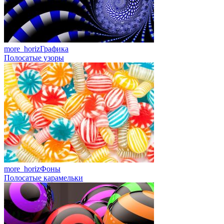
more_horiz
Графика
Полосатые узоры
more_horiz
Фоны
Полосатые карамельки