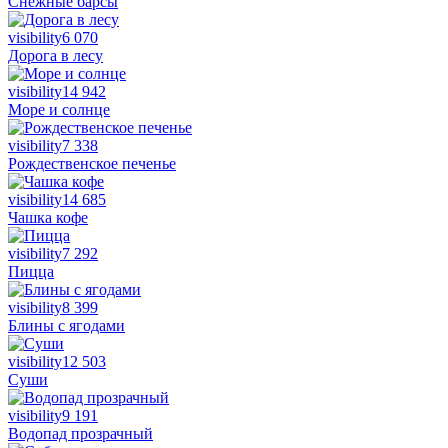
Снежные барсы
visibility
6 070
Дорога в лесу
visibility
14 942
Море и солнце
visibility
7 338
Рождественское печенье
visibility
14 685
Чашка кофе
visibility
7 292
Пицца
visibility
8 399
Блины с ягодами
visibility
12 503
Суши
visibility
9 191
Водопад прозрачный