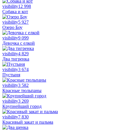
visibility
12 998
Собака и кот
visibility
5 927
Озеро Боу
visibility
9 099
Девочка с елкой
visibility
4 829
Два тигренка
visibility
3 674
Пустыня
visibility
3 582
Красные тюльпаны
visibility
3 269
Крупнейший город
visibility
7 830
Красивый закат и пальма