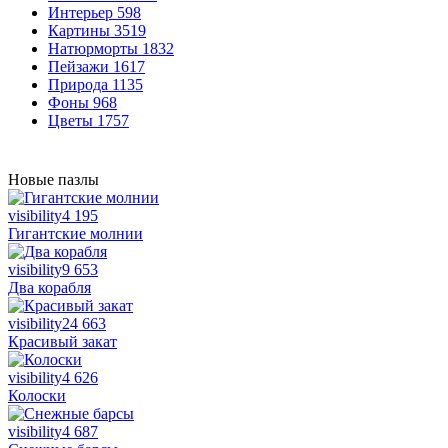
Интерьер
598
Картины
3519
Натюрморты
1832
Пейзажи
1617
Природа
1135
Фоны
968
Цветы
1757
Новые пазлы
visibility
4 195
Гигантские молнии
visibility
9 653
Два корабля
visibility
24 663
Красивый закат
visibility
4 626
Колоски
visibility
4 687