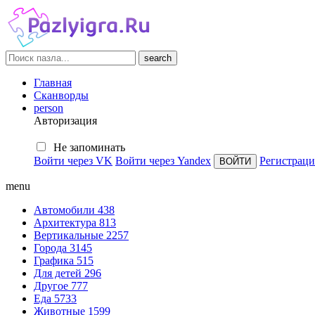
search
Главная
Сканворды
person
Авторизация
Не запоминать
Войти через VK
Войти через Yandex
Регистраци
menu
Автомобили
438
Архитектура
813
Вертикальные
2257
Города
3145
Графика
515
Для детей
296
Другое
777
Еда
5733
Животные
1599