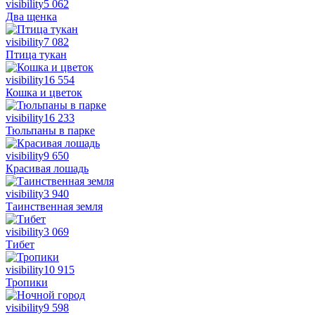
visibility
5 062
Два щенка
visibility
7 082
Птица тукан
visibility
16 554
Кошка и цветок
visibility
16 233
Тюльпаны в парке
visibility
9 650
Красивая лошадь
visibility
3 940
Таинственная земля
visibility
3 069
Тибет
visibility
10 915
Тропики
visibility
9 598